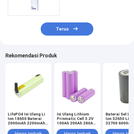
Lifepo4 280Ah
Terus
Rekomendasi Produk
LifePO4 Isi Ulang Li
Isi Ulang Lithium
Baterai Sel Li
Ion 18650 Baterai
Prismatic Cell 3.2V
Ion 32650 Life
2000mAh 2200mAh
100Ah 200Ah 280Ah
32700 6000mA
2500mAh
310Ah
OEM
Harga terbaik
Harga terbaik
Harga terb