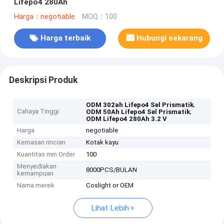
Lifepo4 280Ah
Harga：negotiable
MOQ：100
Harga terbaik
Hubungi sekarang
Deskripsi Produk
,
ODM 302ah Lifepo4 Sel Prismatik
Cahaya Tinggi
,
ODM 50Ah Lifepo4 Sel Prismatik
ODM Lifepo4 280Ah 3.2 V
Harga
negotiable
Kemasan rincian
Kotak kayu
Kuantitas min Order
100
Menyediakan
8000PCS/BULAN
kemampuan
Nama merek
Coslight or OEM
Lihat Lebih