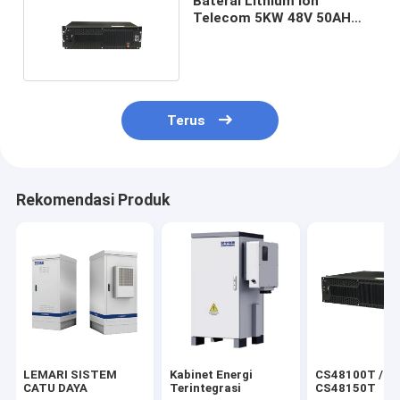
Baterai Lithium Ion
Telecom 5KW 48V 50AH
Hybrid Solar Inverter
Terus
Rekomendasi Produk
LEMARI SISTEM
Kabinet Energi
CS48100T /
CATU DAYA
Terintegrasi
CS48150T