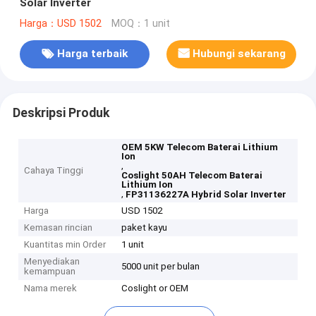
Solar Inverter
Harga：USD 1502
MOQ：1 unit
Harga terbaik
Hubungi sekarang
Deskripsi Produk
OEM 5KW Telecom Baterai Lithium
Ion
,
Cahaya Tinggi
Coslight 50AH Telecom Baterai
Lithium Ion
,
FP31136227A Hybrid Solar Inverter
Harga
USD 1502
Kemasan rincian
paket kayu
Kuantitas min Order
1 unit
Menyediakan
5000 unit per bulan
kemampuan
Nama merek
Coslight or OEM