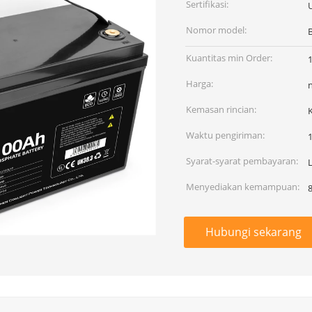
Sertifikasi:
Nomor model:
B
Kuantitas min Order:
Harga:
Kemasan rincian:
Waktu pengiriman:
1
Syarat-syarat pembayaran:
L
Menyediakan kemampuan:
Hubungi sekarang