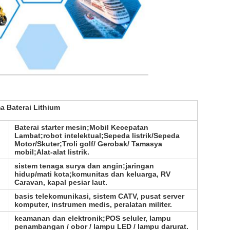
a Baterai Lithium
Baterai starter mesin;Mobil Kecepatan
Lambat;robot intelektual;Sepeda listrik/Sepeda
Motor/Skuter;Troli golf/ Gerobak/ Tamasya
mobil;Alat-alat listrik.
sistem tenaga surya dan angin;jaringan
hidup/mati kota;komunitas dan keluarga, RV
Caravan, kapal pesiar laut.
basis telekomunikasi, sistem CATV, pusat server
komputer, instrumen medis, peralatan militer.
keamanan dan elektronik;POS seluler, lampu
penambangan / obor / lampu LED / lampu darurat.