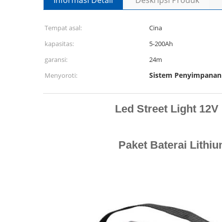
Informasi Detail
Deskripsi Produk
Tempat asal:
Cina
kapasitas:
5-200Ah
garansi:
24m
Sistem Penyimpanan
Menyoroti:
Led Street Light 12
Paket Baterai Lithi