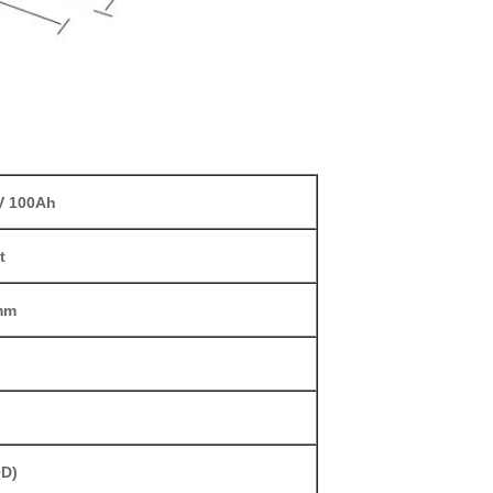
2V 100Ah
t
mm
OD)