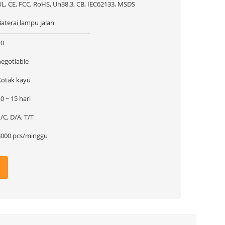
UL, CE, FCC, RoHS, Un38.3, CB, IEC62133, MSDS
aterai lampu jalan
10
negotiable
Kotak kayu
0 ~ 15 hari
/C, D/A, T/T
8000 pcs/minggu