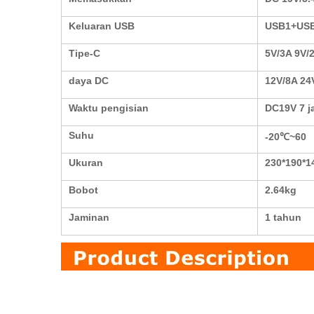
Keluaran USB
USB1+USB
Tipe-C
5V/3A 9V/
daya DC
12V/8A 24
Waktu pengisian
DC19V 7 j
Suhu
-20℃~60
Ukuran
230*190*
Bobot
2.64kg
Jaminan
1 tahun