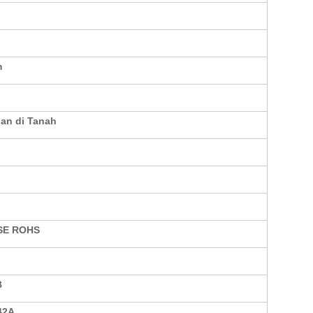
m
an di Tanah
SE ROHS
B
42A