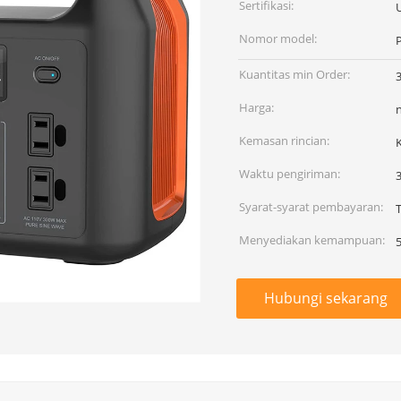
Sertifikasi:
Nomor model:
Kuantitas min Order:
Harga:
Kemasan rincian:
Waktu pengiriman:
3
Syarat-syarat pembayaran:
Menyediakan kemampuan:
Hubungi sekarang