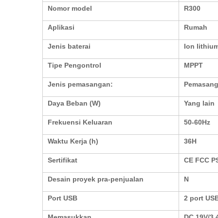
Nomor model
R300
Aplikasi
Rumah
Jenis baterai
Ion lithiu
Tipe Pengontrol
MPPT
Jenis pemasangan:
Pemasang
Daya Beban (W)
Yang lain
Frekuensi Keluaran
50-60Hz
Waktu Kerja (h)
36H
Sertifikat
CE FCC P
Desain proyek pra-penjualan
N
Port USB
2 port US
Memasukkan
DC 19V/3.