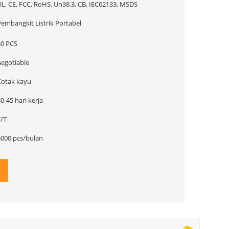
UL, CE, FCC, RoHS, Un38.3, CB, IEC62133, MSDS
Pembangkit Listrik Portabel
30 PCS
negotiable
Kotak kayu
0-45 hari kerja
T/T
5000 pcs/bulan