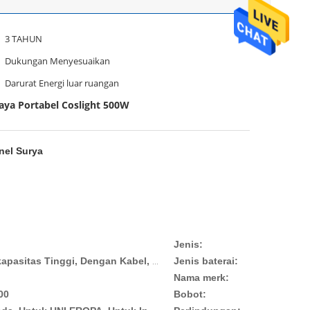
3 TAHUN
Dukungan Menyesuaikan
Darurat Energi luar ruangan
aya Portabel Coslight 500W
nel Surya
Jenis:
Jenis baterai:
Ultra Slim, Dengan Steker, Berkapasitas Tinggi, Dengan Kabel, PORTABEL, Power Staion, untuk bank daya keluaran AC portabel outdoor, Rumah indoor outdoor
Nama merk:
00
Bobot: