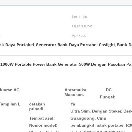
Jaminan:
OEM/ODM:
s
Aplikasi:
nk Daya Portabel
Generator Bank Daya Portabel Coslight
Bank D
,
,
 1000W Portable Power Bank Generator 500W Dengan Pasokan Pa
eluaran AC
Antarmuka
DC
Masukan:
Fungsi:
cetakan
Ya
Dukungan Pengisian Cepat, Pengisian Panel Surya, Tampilan LED, bank daya keluaran AC portabel, Menyediakan Daya
pribadi:
Tempat asal:
Guangdong, Cina
Nomor model:
pembangkit listrik portabel R3