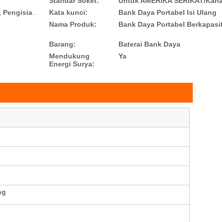
Standar Soket:
Kata kunci:
Bank Daya Portabel Isi Ulang
Pengosongan berlebih, Perlindungan Sirkuit Pendek, Pengisian berlebih, Ketegangan Rendah
Nama Produk:
Bank Daya Portabel Berkapasi
Barang:
Baterai Bank Daya
Mendukung
Ya
Energi Surya:
ng