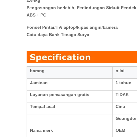
2.64kg
ABS + PC
Ponsel Pintar/TV/laptop/kipas angin/kamera
Catu daya Bank Tenaga Surya
barang
nilai
Jaminan
1 tahun
Layanan pemasangan gratis
TIDAK
Tempat asal
Cina
Guangdo
Nama merk
OEM