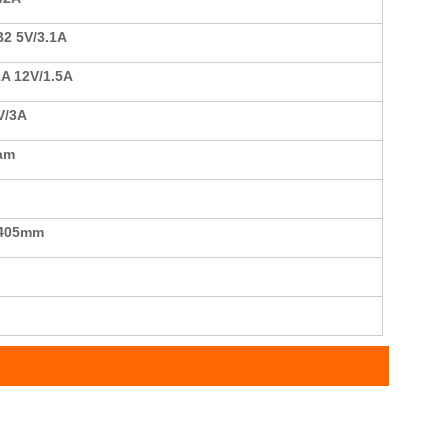
2 5V/3.1A
2A 12V/1.5A
V/3A
am
1405mm