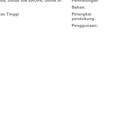
Perlindungan:
Untuk AMERIKA SERIKAT/Kanada, Untuk UNI EROPA, Untuk Inggris, Untuk Australia/Selandia Baru, Untuk Italia, Untuk Brasil, Untuk Jepang, Universal, Lainnya
Bahan:
tas Tinggi
Perangkat
pendukung:
Penggunaan: