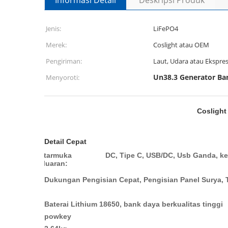
Informasi Detail
Deskripsi Produk
Jenis:
LiFePO4
Merek:
Coslight atau OEM
Pengiriman:
Laut, Udara atau Ekspre
Un38.3 Generator Ba
Menyoroti:
Coslight
Detail Cepat
Antarmuka
DC, Tipe C, USB/DC, Usb Ganda, k
Keluaran:
Baterai Lithium 18650, bank daya berkualitas tinggi
powkey